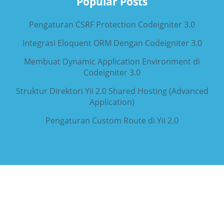
Popular Posts
Pengaturan CSRF Protection Codeigniter 3.0
Integrasi Eloquent ORM Dengan Codeigniter 3.0
Membuat Dynamic Application Environment di
Codeigniter 3.0
Struktur Direktori Yii 2.0 Shared Hosting (Advanced
Application)
Pengaturan Custom Route di Yii 2.0