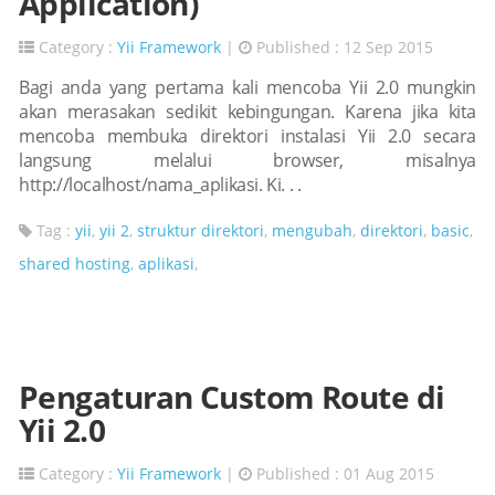
Application)
Category :
Yii Framework
|
Published : 12 Sep 2015
Bagi anda yang pertama kali mencoba Yii 2.0 mungkin
akan merasakan sedikit kebingungan. Karena jika kita
mencoba membuka direktori instalasi Yii 2.0 secara
langsung melalui browser, misalnya
http://localhost/nama_aplikasi. Ki. . .
Tag :
yii
,
yii 2
,
struktur direktori
,
mengubah
,
direktori
,
basic
,
shared hosting
,
aplikasi
,
Pengaturan Custom Route di
Yii 2.0
Category :
Yii Framework
|
Published : 01 Aug 2015