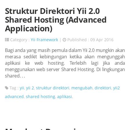
Struktur Direktori Yii 2.0
Shared Hosting (Advanced
Application)
Category :
Yii Framework
|
Published : 09 Apr 2016
Bagi anda yang masih pemula dalam Yii 2.0 mungkin akan
merasa sedikit kebingungan ketika akan mengunggah
aplikasi ke web hosting. Terlebih lagi jika anda
menggunakan web server Shared Hosting. Di lingkungan
shared. . .
Tag :
yii
,
yii 2
,
struktur direktori
,
mengubah
,
direktori
,
yii2
advanced
,
shared hosting
,
aplikasi
,